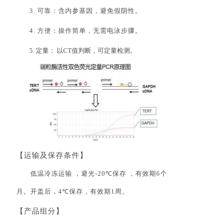
3
.
可靠：含内参基因，避免假阴性。
4
.
方便：操作简单，无需电泳步骤。
5.
定量：
以
CT
值判断，可定量检
测
。
【
运输及保存条件】
低温冷冻运输
，避光
-20℃
保存
，有效期
6
个
月。开盖后，
4℃
保存，有效期
1
周
。
【产品组分】