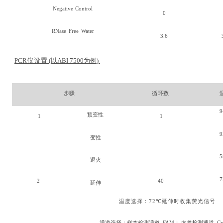
Negative
Control
0
RNase
Free
Water
3.6
PCR
仪
设
置
(以
ABI
7500
为例
)
步骤
循
环数
预变性
1
1
变性
5
退火
7
2
40
延伸
温度选择：
72℃
延伸时收集荧光信
号
通道选择：样本检测通道
–
FAM
；
内参检测通道
–
C