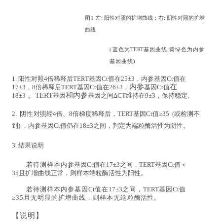
图
1
左
:
阳性
对照
的扩增曲线；右
:
阴性
对照
的扩增
曲线
(
蓝
色为
TERT
基因曲线
,
黄绿色为内参
基因曲线
)
1.
阳性对照
4
倍
稀释后
TERT
基因
Ct
值在
25±3
，内参基因
Ct
值在
内参
在
17±3
，
8
倍稀释后
TERT
基因
Ct
值在
26±3
，
基因
Ct
值
。
TERT
和内参
18±3
基因
基因
之间
∆C
T
维持在
9±3
，保持稳定。
2.
阴
性
对照经
4
倍、
8
倍梯度稀释后，
TERT
基因
Ct
值
≥35
(或检测不
到) ，内参基因
Ct
值仍在
1
8
±3
之间，判
定为
端粒酶活性为阴性。
3.
结果说明
若待测样本内
参
基因
Ct
值在
17
±3
之间，
TERT
基因
Ct
值＜
35
且扩增曲线正常，则样本端粒酶活性
为阳性。
若待测样本内参基因
Ct
值在
17
±3
之间，
TERT
基因
Ct
值
≥35
且无明显的扩增曲线
，
则样本无端粒
酶活
性。
【说明】