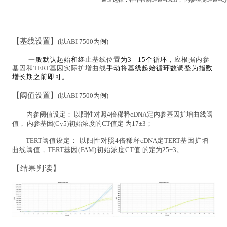
【基线设置】
(以
ABI 7500
为例
)
一
般默认起始和终止
基线位置
为
3
–
15
个循环
，应根据内参
基因和
TERT
基因实际扩增曲线
手动
将
基线起
始
循
环数调整为指数
增长期之前即可。
【阈值设置】
(以
ABI 7500
为例
)
内参阈值设定：
以阳性对照
4
倍稀释
cDNA
定内参基因扩增曲线阈
值，
内参基因
(
Cy
5)
初始浓度的
CT
值
定
为
1
7
±3
；
TERT
阈
值
设定：
以阳性对照
4
倍稀释
cDNA
定
TERT
基因扩增
曲线阈值，
TERT
基因
(
FAM
)
初始浓度
CT
值
的定为
25±3
。
【结果判读】