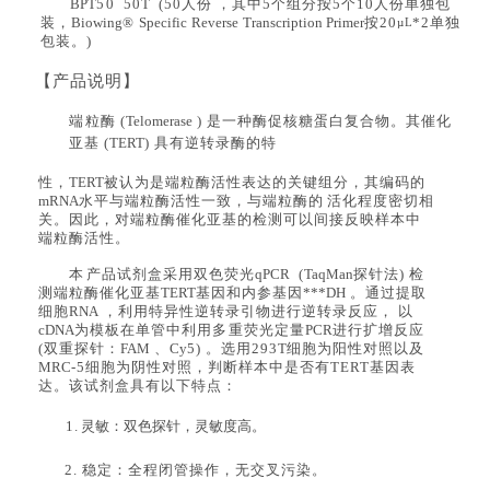
BPT
5
0 50
T
(
50
人份
，其中
5
个组分按
5
个
10
人份单独包
装
，
Biowing
®
Specific
Reverse
Transcription Primer
按
20
*2
单独
µ
L
包装。
)
【产品说明】
端
粒酶
(
Telomerase
) 是一种酶促核糖蛋白复合物。其催化
亚基 (
TERT
) 具有逆转录酶的特
性，
TERT
被认为是端粒酶活性表达的关键组分，其编码的
mRNA
水平与端粒酶活性一致，与端粒酶
的
活
化
程度密切相
关。因此，对端粒酶催化亚基的检测可以间接反映样本中
端粒酶活性。
本
产
品试剂盒采用双色荧光
qPCR
(
TaqMan
探针法
) 检
测端粒酶催化亚基
TERT
基因和内参基因
***DH
。通过提取
细胞
RNA
，利用特异性逆转录引物进行逆转录反应，
以
cDNA
为模板在单管中利用
多
重荧光定量
PCR
进行扩增反应
(双重探针：
FAM
、
Cy
5
) 。选用
293
T
细胞为阳性对照以及
MRC
-5
细
胞
为
阴性对照，
判断样本中是否有
TERT
基因表
达
。该试剂盒具有以下特点：
1
.
灵敏：双色探针，灵敏度高。
2
.
稳定：全程闭管操作，无交叉污染。