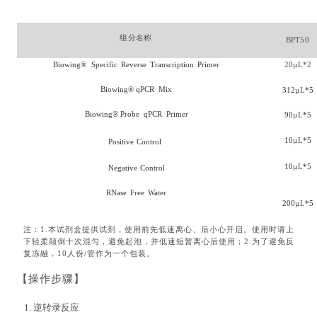
组
分名称
BPT
5
0
Biowing
®
Specific
Reverse
Transcription
Primer
2
0
µ
L
*2
Biowing
®
qPCR
Mix
312
µ
L
*5
Biowing
®
Probe
qPCR
Primer
90
µ
L
*5
10
µ
L
*5
Positive
Control
10
µ
L
*5
Negative
Control
RNase
Free
Water
200
µ
L
*5
注：
1.本试剂盒提供试剂，使用前先低速离心、后小心开启。使用时请上
下轻柔颠倒十次混匀，避免起泡，并低速短暂离
心
后使用；
2.为了避免反
复冻融，10人份/管作为一个包装
。
【操作步骤】
1
.
逆转录反应