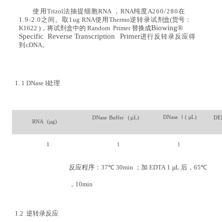
使
用
Trizol
法抽提细胞
RNA
，
RNA
纯度
A
260/280
在
1.9-2.0
之间。取
1
ug
RNA
使用
Thermo
逆转录试
剂
盒
(货号：
Biowing®
K1622
)
，
将
试
剂
盒
中
的
Random Primer
替
换
成
Specific Reverse
Transcription
Primer
进行反转录反应得
到
cDNA
。
1. 1
DNase
I
处理
DNase
Ⅰ(
µL)
DNase
Buffer
(
µ
L
)
DE
RNA
(
µ
g
)
1
1
1
反应程序：
37℃ 30
min
；加
EDTA
1
µ
L
后，
65℃
，
10
min
1
.2
逆转录反应