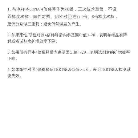
1.
待测样本
cDNA
4
倍稀释作为模板，三次技术重复，不设
置梯度稀释；阳性对照、阴性对照进行
4
倍、
8
倍
梯度稀释，
建议分别做三重复；避免偶然误差的产生。
2.
如果阳性
/
阴性对照
4
倍稀释后内参基因
Ct
值＞
20
，表明参考品有降
解或者试剂盒扩增效率下降
。
3.
如果所有样本
4
倍稀释后内参基因
Ct
值＞
20
，表明试剂盒的扩增效率
下降。
4.
如果阳性对照
4
倍稀释后
TERT
基因
Ct
值＞
28
，表明
TERT
基因检测系
统失效。
如有技术问
题
，请电话咨询：
021-33559491