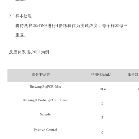
2
.3
样本处理
将
待
测样本
cDNA
进行
4
倍稀释作为测试浓度，每个样本做三
重复。
反应
体
系
(以
20µ
L
为例
)
组
分
/
样品管
待测样品
(µ
L
)
阳
性对
Biowing
®
qPCR
Mix
1
0
.
4
Biowing
®
Probe
qPCR
Primer
3
S
ample
3
Positive
Control
0