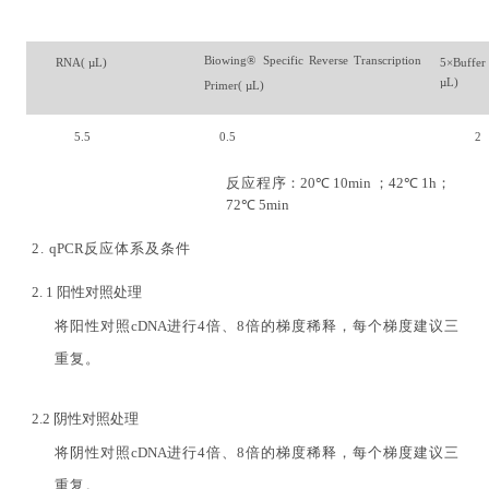
Biowing
®
Specific
Reverse
Transcription
RNA( µ
L
)
5×
Buffer
µL)
Primer
( µ
L)
5.5
0.
5
2
反应
程
序：
20℃ 10
min
；
42℃ 1
h
；
72℃ 5
min
2.
qPCR
反应体系及条件
2. 1
阳性对照处理
将阳性对照
cDNA
进行
4
倍、
8
倍的梯度稀释，每个梯度建议三
重复
。
2.2
阴性对照处理
将阴性对照
cDNA
进行
4
倍、
8
倍的梯度稀释，每个梯度建议三
重复
。