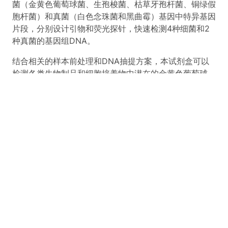
菌（金黄色葡萄球菌、生孢梭菌、枯草牙孢杆菌、铜绿假
胞杆菌）和真菌（白色念珠菌和黑曲霉）基因中特异基因
片段，分别设计引物和荧光探针，快速检测4种细菌和2
种真菌的基因组DNA。
结合相关的样本前处理和DNA抽提方案，本试剂盒可以
检测各类生物制品和细胞培养物中潜在的金黄色葡萄球
菌、生孢梭菌、枯草牙孢杆菌、铜绿假胞杆菌、白色念珠
菌和黑曲霉污染。
灵敏
：配合推荐使用的核酸抽提方
案，检测灵敏度达到10CFU/mL。
可靠
：抽提加入内标核酸，全过程质量控制。
稳定
：全程闭管操作，无交叉污染。
快捷
：单管可同时检测6种菌种，检测效率高。
准确
：样本设置3重复，避免假阴、阳性的出现。
【有效期】