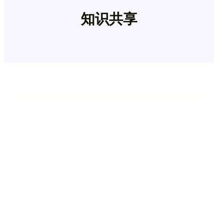
知识共享
知识共享
对列样本目标区域甲基化—WGBS后的正确打
开方式
Biowing
2025年4月9日
表观遗传学(epigeneti…