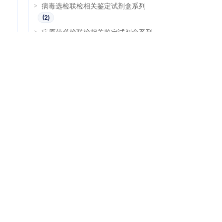
病毒选检联检相关鉴定试剂盒系列
产
2
品
2
个
病原菌必检联检相关鉴定试剂盒系列
产
3
品
3
个
病原菌选检联检相关鉴定试剂盒系列
产
2
品
2
个
常见病原体试剂盒系列
产
2
品
2
个
其他试剂盒系列
产
1
品
1
个
其他相关特色试剂盒
产
8
品
8
个
产
品
技术服务
2
27
7
个
外泌体服务
产
2
2