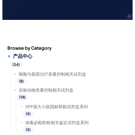
Browse by Category
产品中心
3
34
4
个
细胞与基因治疗质量控制相关试剂盒
产
8
8
品
个
实验动物质量控制相关试剂盒
产
1
品
18
8
个
SPF级大小鼠国标联检试剂盒系列
产
4
4
品
个
病毒必检联检相关鉴定试剂盒系列
产
3
品
3
个